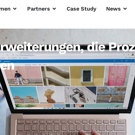
men
Partners
Case Study
News
rweiterungen, die Pro
fen