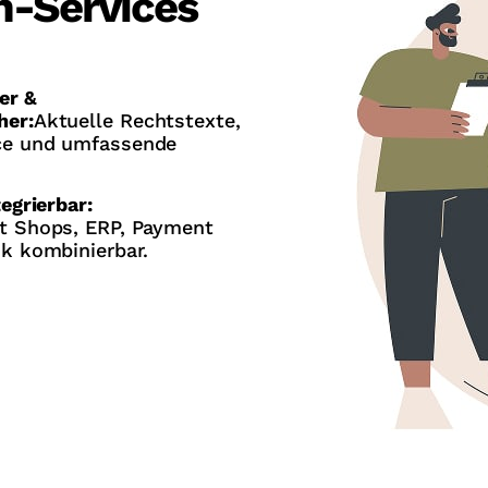
n-Services
er &
her:
Aktuelle Rechtstexte,
ce und umfassende
tegrierbar:
t Shops, ERP, Payment
ik kombinierbar.