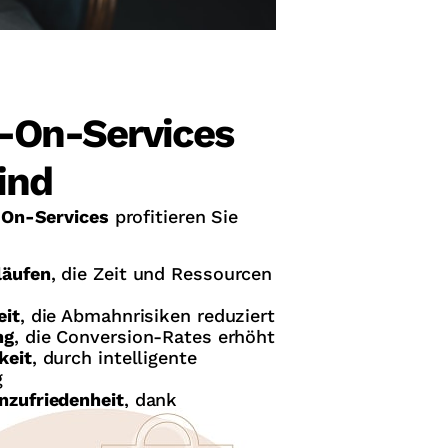
On-Services
ind
On-Services
profitieren Sie
läufen
, die Zeit und Ressourcen
eit
, die Abmahnrisiken reduziert
ng
, die Conversion-Rates erhöht
keit
, durch intelligente
g
nzufriedenheit
, dank
llment und klaren Abläufen