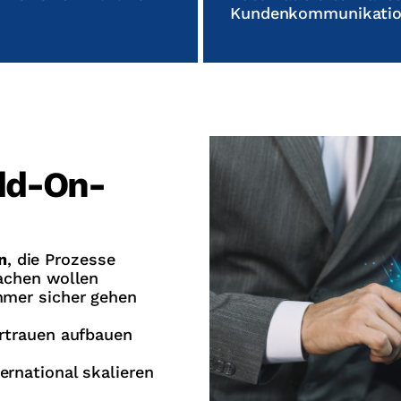
Kundenkommunikation
dd-On-
n
, die Prozesse
achen wollen
ummer sicher gehen
ertrauen aufbauen
ternational skalieren