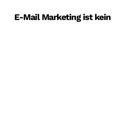
E-Mail Marketing ist kein
Trend – sondern der
direkte Draht zum
Kunden
Ihre Kunden lesen (noch) E-Mails. Nutzen Sie
diesen Kanal nicht halbherzig, sondern
strategisch.
Als Ihre
E-Mail Marketing Agentur
sorgen
wir für eine professionelle Umsetzung,
sinnvolle Automatisierung und wirkungsvolle
Inhalte – entlang Ihrer individuellen
Customer Journey.
Kostenlose Erstberatung