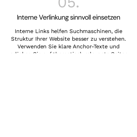
05.
Interne Verlinkung sinnvoll einsetzen
Interne Links helfen Suchmaschinen, die
Struktur Ihrer Website besser zu verstehen.
Verwenden Sie klare Anchor-Texte und
verlinken Sie auf thematisch relevante Seiten.
06.
Hochwertige Inhalte erstellen
Content ist der wichtigste Ranking-Faktor.
Erstellen Sie nutzerfreundliche, gut
strukturierte und informative Inhalte, die