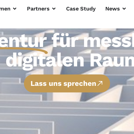
men
Partners
Case Study
News
gentur
für mess
m digitalen Rau
Lass uns sprechen