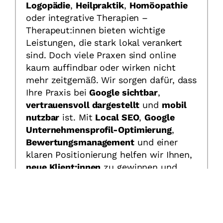
Logopädie
,
Heilpraktik
,
Homöopathie
oder integrative Therapien –
Therapeut:innen bieten wichtige
Leistungen, die stark lokal verankert
sind. Doch viele Praxen sind online
kaum auffindbar oder wirken nicht
mehr zeitgemäß. Wir sorgen dafür, dass
Ihre Praxis bei
Google sichtbar
,
vertrauensvoll dargestellt
und
mobil
nutzbar
ist. Mit
Local SEO
,
Google
Unternehmensprofil-Optimierung
,
Bewertungsmanagement
und einer
klaren Positionierung helfen wir Ihnen,
neue Klient:innen
zu gewinnen und
sich digital erfolgreich aufzustellen –
ohne Werbebudgets zu verschwenden.