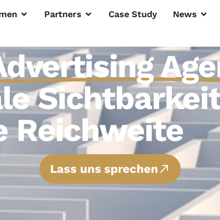
men
Partners
Case Study
News
Advertising Age
le Sichtbarkeit
le Reichweite
Lass uns sprechen