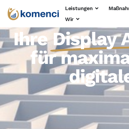
Leistungen
Maßnah
Wir
Ihre
Display 
für maxima
digita