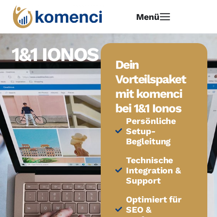
Menü
1&1 IONOS
Dein
Vorteilspaket
mit komenci
bei 1&1 Ionos
Persönliche
Setup-
Begleitung
Technische
Integration &
Support
Optimiert für
SEO &