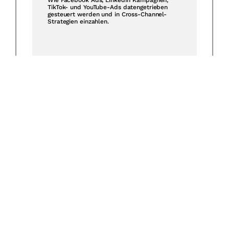
TikTok- und YouTube-Ads datengetrieben
gesteuert werden und in Cross-Channel-
Strategien einzahlen.
B2B-Social Media Strategien
LinkedIn, XING & Thought Leadership: Wie
B2B-Kommunikation 2025 funktioniert und
Leads über vertrauensbasierte
Markenkommunikation entstehen.