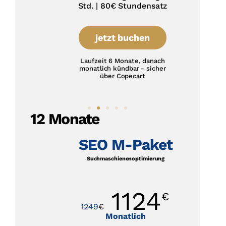
Std. | 80€ Stundensatz
jetzt buchen
Laufzeit 6 Monate, danach
monatlich kündbar - sicher
über Copecart
12 Monate
SEO M-Paket
Suchmaschienenoptimierung
1124
€
1249
€
1
Monatlich