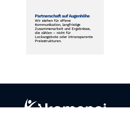
Partnerschaft auf Augenhöhe
Wir stehen für offene
Kommunikation, langfristige
Zusammenarbeit und Ergebnisse,
die zählen – nicht für
Lockangebote oder intransparente
Preisstrukturen.
Die
komenci GmbH
ist Ihre Partneragentur für
erstklassiges
Online-Marketing
,
Performance-